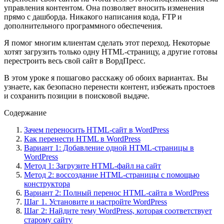
управления контентом. Она позволяет вносить изменения
прямо с дашборда. Никакого написания кода, FTP и
дополнительного программного обеспечения.
Я помог многим клиентам сделать этот переход. Некоторые
хотят загрузить только одну HTML-страницу, а другие готовы
перестроить весь свой сайт в ВордПресс.
В этом уроке я пошагово расскажу об обоих вариантах. Вы
узнаете, как безопасно перенести контент, избежать простоев
и сохранить позиции в поисковой выдаче.
Содержание
Зачем переносить HTML-сайт в WordPress
Как перенести HTML в WordPress
Вариант 1: Добавление одной HTML-страницы в
WordPress
Метод 1: Загрузите HTML-файл на сайт
Метод 2: воссоздание HTML-страницы с помощью
конструктора
Вариант 2: Полный перенос HTML-сайта в WordPress
Шаг 1. Установите и настройте WordPress
Шаг 2: Найдите тему WordPress, которая соответствует
старому сайту